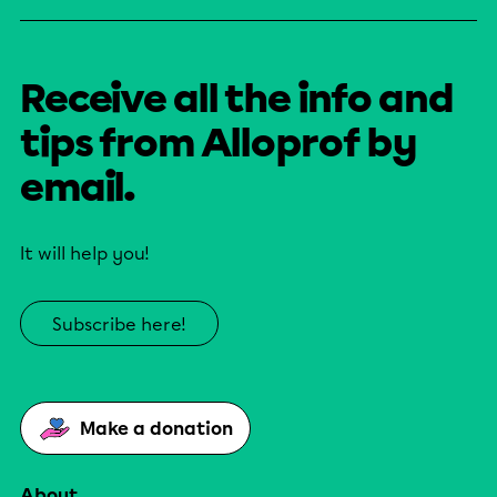
Receive all the info and
tips from Alloprof by
email.
It will help you!
Subscribe here!
Make a donation
About