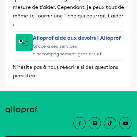
mesure de t’aider. Cependant, je peux tout de
même te fournir une fiche qui pourrait t’aider
:
Alloprof aide aux devoirs | Alloprof
Grâce à ses services
d’accompagnement gratuits et
stimulants, Alloprof engage les élèves
N’hésite pas à nous réécrire si des questions
et leurs parents dans la réussite
persistent!
éducative.