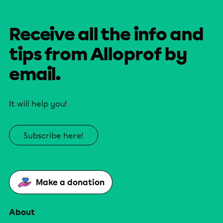
Receive all the info and
tips from Alloprof by
email.
It will help you!
Subscribe here!
Make a donation
About