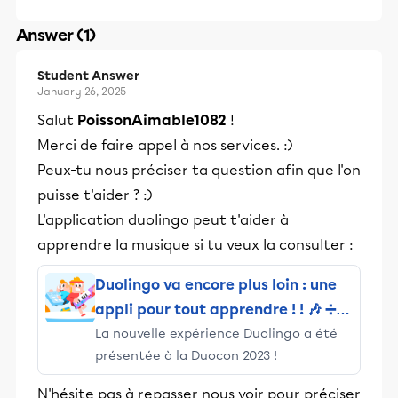
Answer (1)
Student Answer
January 26, 2025
Salut
PoissonAimable1082
!
Merci de faire appel à nos services. :)
Peux-tu nous préciser ta question afin que l'on
puisse t'aider ? :)
L'application duolingo peut t'aider à
apprendre la musique si tu veux la consulter :
Duolingo va encore plus loin : une
appli pour tout apprendre ! ! 🎶 ➗
La nouvelle expérience Duolingo a été
🇺🇸
présentée à la Duocon 2023 !
N'hésite pas à repasser nous voir pour préciser