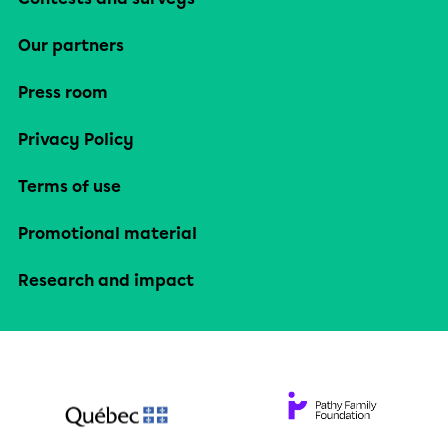
Our partners
Press room
Privacy Policy
Terms of use
Promotional material
Research and impact