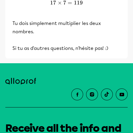
17
×
7
17 \times 7=119
=
119
Tu dois simplement multiplier les deux
nombres.
Si tu as d'autres questions, n'hésite pas! :)
Receive all the info and