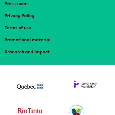
Press room
Privacy Policy
Terms of use
Promotional material
Research and impact