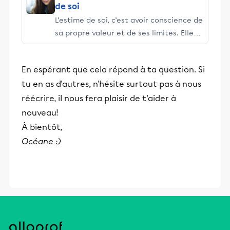
de soi
L’estime de soi, c’est avoir conscience de
sa propre valeur et de ses limites. Elle
commence à se développer en bas âge
et continue à se construire tout au long
En espérant que cela répond à ta question. Si
de la vie. Avoir une bonne estime de soi
tu en as d'autres, n'hésite surtout pas à nous
aide à se fixer des objectifs et à
persévérer, à l’école comme à la maison.
réécrire, il nous fera plaisir de t'aider à
nouveau!
À bientôt,
Océane :)