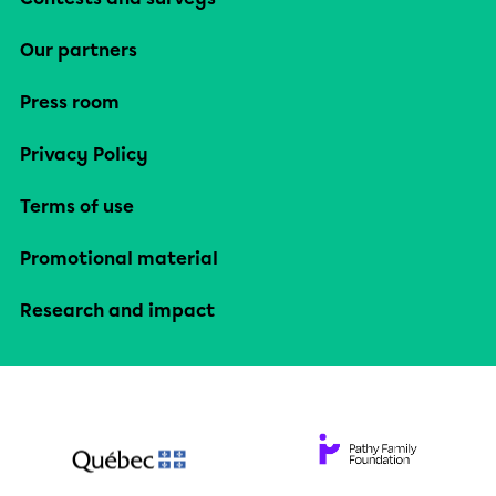
Our partners
Press room
Privacy Policy
Terms of use
Promotional material
Research and impact