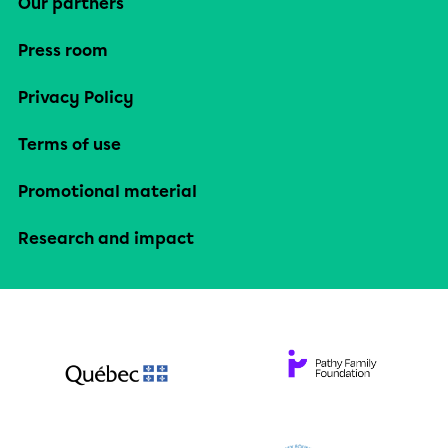
Our partners
Press room
Privacy Policy
Terms of use
Promotional material
Research and impact