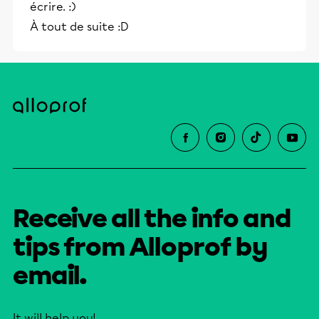
écrire. :)
éducative.
À tout de suite :D
Receive all the info and
tips from Alloprof by
email.
It will help you!