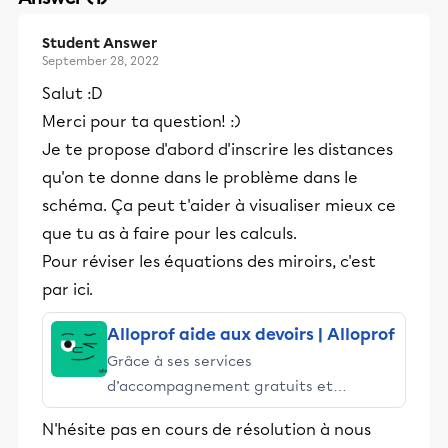
Student Answer
September 28, 2022
Salut :D
Merci pour ta question! :)
Je te propose d'abord d'inscrire les distances
qu'on te donne dans le problème dans le
schéma. Ça peut t'aider à visualiser mieux ce
que tu as à faire pour les calculs.
Pour réviser les équations des miroirs, c'est
par ici.
Alloprof aide aux devoirs | Alloprof
Grâce à ses services
d’accompagnement gratuits et
stimulants, Alloprof engage les élèves
N'hésite pas en cours de résolution à nous
et leurs parents dans la réussite