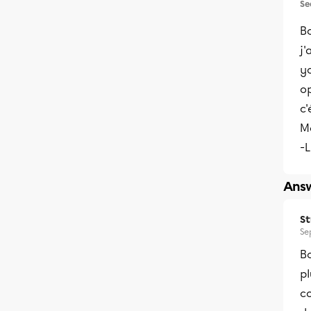
Se
Bo
j'
y
o
c
Me
-
Answ
S
Se
Bo
pl
c