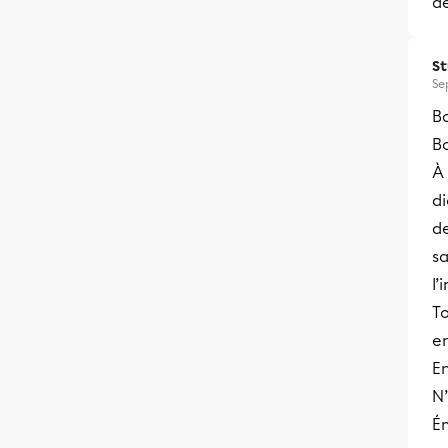
de
S
Se
B
B
À
di
de
s
l’
To
en
E
N’
Ém