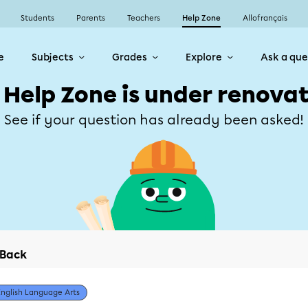
Students
Parents
Teachers
Help Zone
Allofrançais
e
Subjects
Grades
Explore
Ask a que
 Help Zone is under renovat
See if your question has already been asked!
Back
English Language Arts