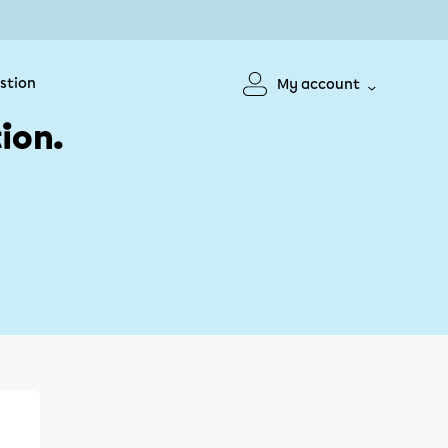
stion
My account
ion.