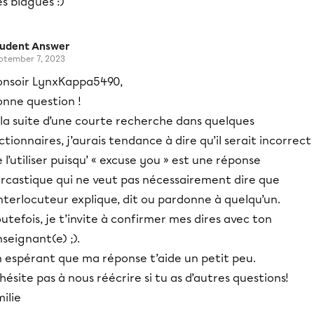
s blagues :)
tudent Answer
ptember 7, 2023
onsoir LynxKappa5490,
onne question !
 la suite d’une courte recherche dans quelques
ctionnaires, j’aurais tendance à dire qu’il serait incorrect
 l’utiliser puisqu’ « excuse you » est une réponse
arcastique qui ne veut pas nécessairement dire que
interlocuteur explique, dit ou pardonne à quelqu’un.
utefois, je t’invite à confirmer mes dires avec ton
seignant(e) ;).
n espérant que ma réponse t’aide un petit peu.
hésite pas à nous réécrire si tu as d’autres questions!
ilie