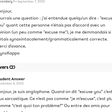
condary 1
• September 7, 2023
njour,
aurrais une question : j'ai entendue quelqu'un dire : "excu
ou" quant cette personne n'étais pas d'accord avec un
pinion (un peu comme "excuse me"), je me demmandais si
'étais synaxintacalement/grammaticalement correcte.
rci d'avance,
LynxKappa
ers (2)
tudent Answer
ptember 8, 2023
njour, je suis anglophone. Quand on dit “excuse you” c’es
us sarcastique. Ce n’est pas comme “je m’excuse”, c’est pl
omme “c’est quoi ton problème?” Ou entre des amis pour