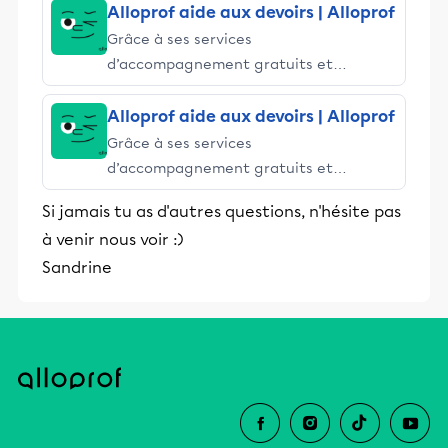
Alloprof aide aux devoirs | Alloprof
Grâce à ses services
d’accompagnement gratuits et
stimulants, Alloprof engage les élèves
et leurs parents dans la réussite
Alloprof aide aux devoirs | Alloprof
éducative.
Grâce à ses services
d’accompagnement gratuits et
stimulants, Alloprof engage les élèves
Si jamais tu as d'autres questions, n'hésite pas
et leurs parents dans la réussite
à venir nous voir :)
éducative.
Sandrine