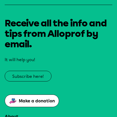
Receive all the info and
tips from Alloprof by
email.
It will help you!
Subscribe here!
Make a donation
About