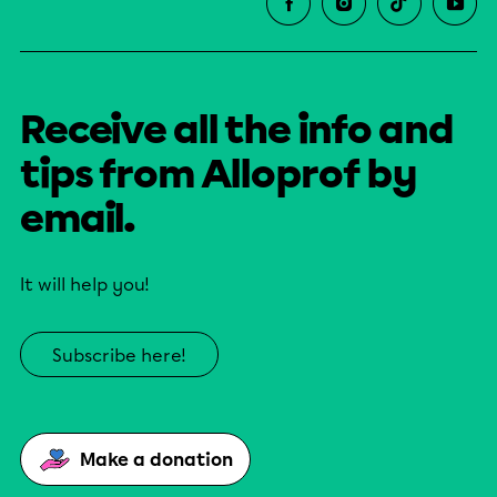
Receive all the info and
tips from Alloprof by
email.
It will help you!
Subscribe here!
Make a donation