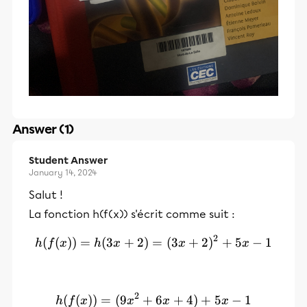
Answer (1)
Student Answer
January 14, 2024
Salut !
La fonction h(f(x)) s'écrit comme suit :
2
(
(
))
=
(
3
+
2
)
=
h(f(x))=h(3x+2)=(3x+2)
(
3
+
2
)
+
5
−
1
h
f
x
h
x
x
x
2
(
(
))
=
(
9
+
h(f(x))=(9x^2+6x+4)+5x
6
+
4
)
+
5
−
1
h
f
x
x
x
x