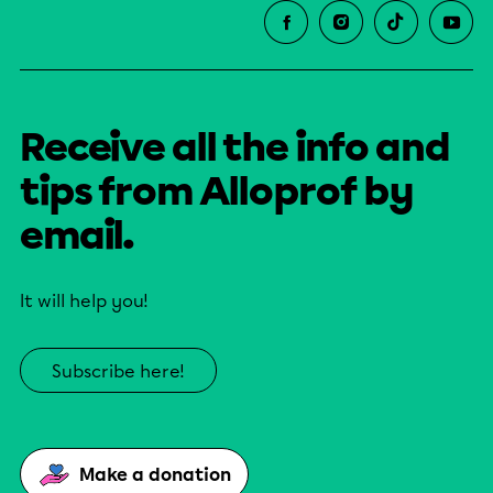
Receive all the info and
tips from Alloprof by
email.
It will help you!
Subscribe here!
Make a donation