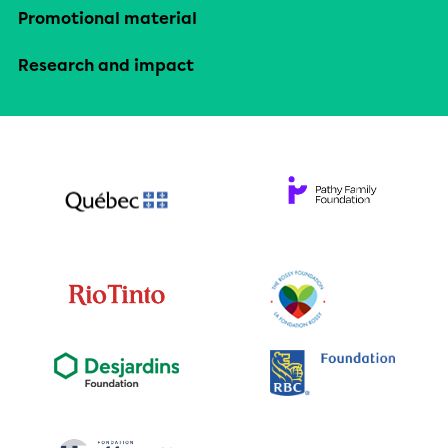
Promotional material
Research and impact