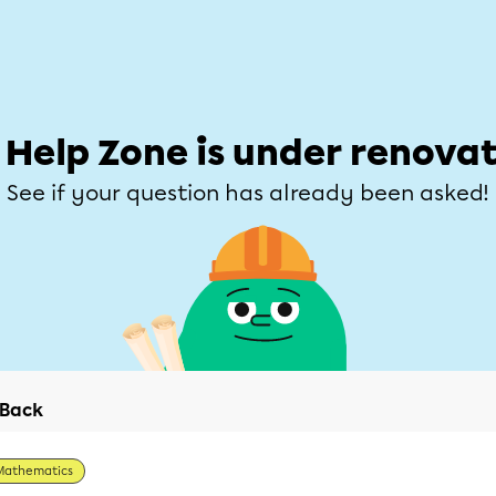
Students
Parents
Teachers
Help Zone
Allofrançais
e
Subjects
Grades
Explore
Ask a que
 Help Zone is under renovat
See if your question has already been asked!
Back
Mathematics