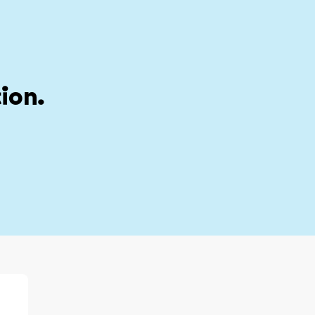
stion
My account
ion.