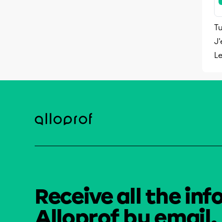
Tu
J'
L
Receive all the inf
Alloprof by email.