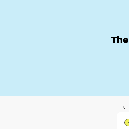
Help Zone
Hom
The