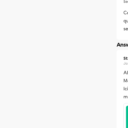
Se
Co
qu
se
Answ
S
Ja
A
Me
Ic
m