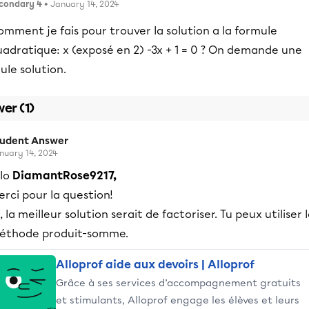
condary 4
• January 14, 2024
mment je fais pour trouver la solution a la formule
adratique: x (exposé en 2) -3x + 1 = 0 ? On demande une
ule solution.
er (1)
tudent Answer
nuary 14, 2024
llo
DiamantRose9217,
rci pour la question!
i, la meilleur solution serait de factoriser. Tu peux utiliser 
éthode produit-somme.
Alloprof aide aux devoirs | Alloprof
Grâce à ses services d’accompagnement gratuits
et stimulants, Alloprof engage les élèves et leurs