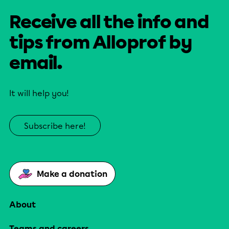
Receive all the info and
tips from Alloprof by
email.
It will help you!
Subscribe here!
Make a donation
About
Teams and careers