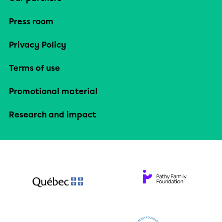
Press room
Privacy Policy
Terms of use
Promotional material
Research and impact