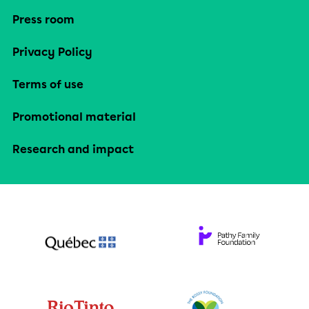
Press room
Privacy Policy
Terms of use
Promotional material
Research and impact