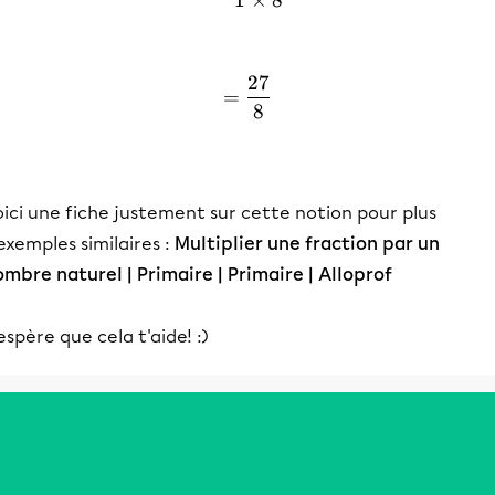
1
×
8
27
=\frac{27}{8}
=
8
ici une fiche justement sur cette notion pour plus
exemples similaires :
Multiplier une fraction par un
mbre naturel | Primaire | Primaire | Alloprof
espère que cela t'aide! :)