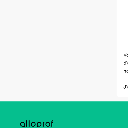
Vo
d'
no
J'