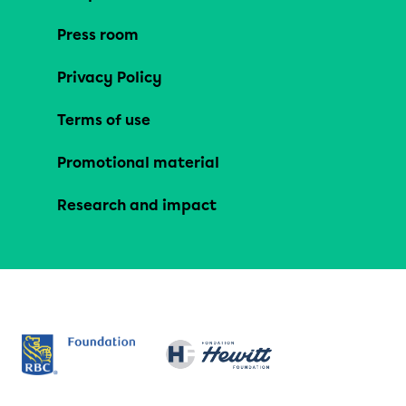
Press room
Privacy Policy
Terms of use
Promotional material
Research and impact