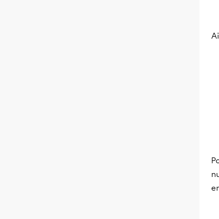
Ai
Po
n
e