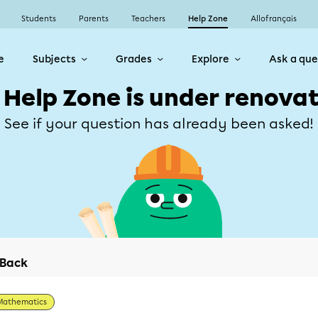
Students
Parents
Teachers
Help Zone
Allofrançais
e
Subjects
Grades
Explore
Ask a que
 Help Zone is under renovat
See if your question has already been asked!
Back
Mathematics