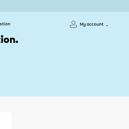
stion
My account
ion.