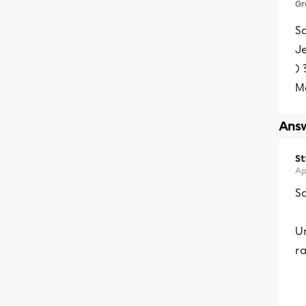
Gr
Sa
Je
) 
Me
Answ
S
Ap
Sa
U
r