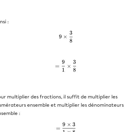
nsi :
3
9 \times \frac{3}{8}
9
×
8
9
3
=\frac{9}{1} \times \fra
=
×
1
8
ur multiplier des fractions, il suffit de multiplier les
umérateurs ensemble et multiplier les dénominateurs
nsemble :
9
×
3
=\frac{9\times3}{1\times
=