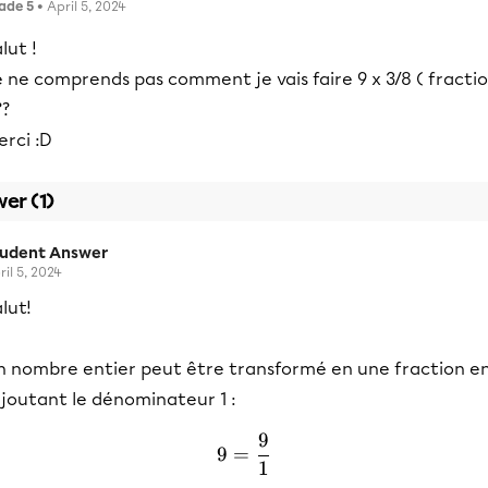
ade 5
• April 5, 2024
lut !
 ne comprends pas comment je vais faire 9 x 3/8 ( fracti
??
rci :D
er (1)
tudent Answer
ril 5, 2024
lut!
n nombre entier peut être transformé en une fraction e
ajoutant le dénominateur 1 :
9
9 = \frac{9}{1}
9
=
1