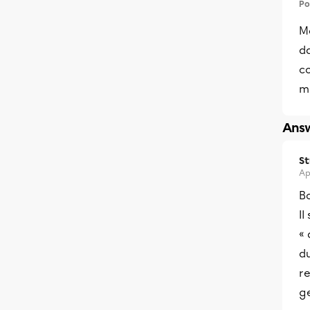
Po
Mo
da
c
m
Answ
S
Ap
B
Il
« 
du
r
ge