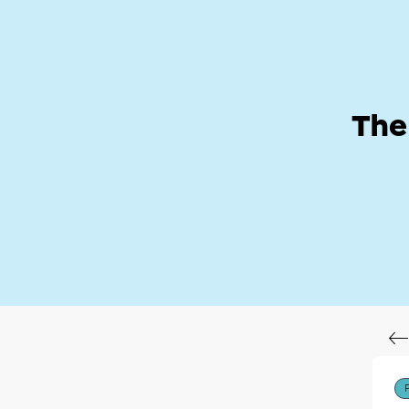
Help Zone
Hom
The