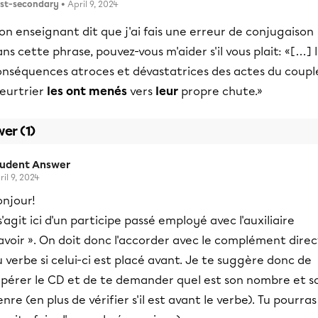
st-secondary
• April 9, 2024
n enseignant dit que j'ai fais une erreur de conjugaison
ns cette phrase, pouvez-vous m'aider s'il vous plait: «[…] 
onséquences atroces et dévastatrices des actes du coupl
eurtrier
les ont menés
vers
leur
propre chute.»
er (1)
tudent Answer
ril 9, 2024
onjour!
 s'agit ici d'un participe passé employé avec l'auxiliaire
avoir ». On doit donc l'accorder avec le complément direc
 verbe si celui-ci est placé avant. Je te suggère donc de
epérer le CD et de te demander quel est son nombre et s
nre (en plus de vérifier s'il est avant le verbe). Tu pourras