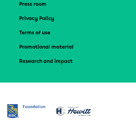
Press room
Privacy Policy
Terms of use
Promotional material
Research and impact