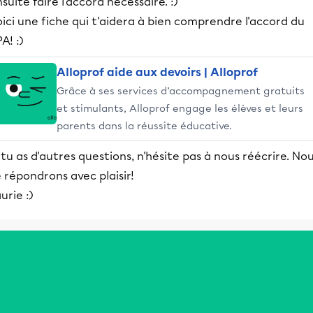
suite faire l'accord nécessaire. :)
ici une fiche qui t'aidera à bien comprendre l'accord du
A! :)
Alloprof aide aux devoirs | Alloprof
Grâce à ses services d’accompagnement gratuits
et stimulants, Alloprof engage les élèves et leurs
parents dans la réussite éducative.
 tu as d'autres questions, n'hésite pas à nous réécrire. No
 répondrons avec plaisir!
urie :)