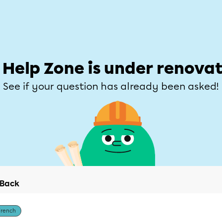
Students
Parents
Teachers
Help Zone
Allofrançais
e
Subjects
Grades
Explore
Ask a que
 Help Zone is under renovat
See if your question has already been asked!
Back
French