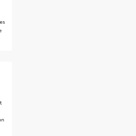
les
e
t
on