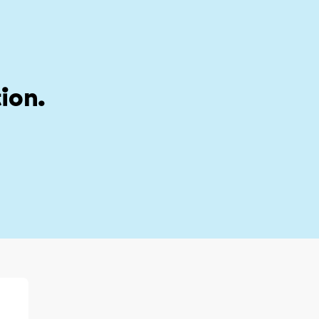
stion
My account
ion.