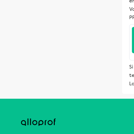
en
Vo
PP
Si
te
La