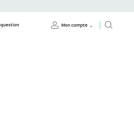
 question
Mon compte