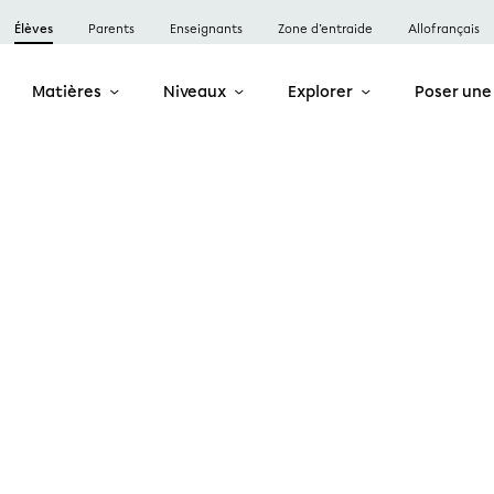
Élèves
Parents
Enseignants
Zone d’entraide
Allofrançais
Matières
Niveaux
Explorer
Poser une