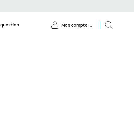
 question
Mon compte