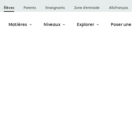
Élèves
Parents
Enseignants
Zone d’entraide
Allofrançais
Matières
Niveaux
Explorer
Poser une