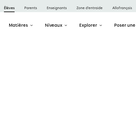
Élèves
Parents
Enseignants
Zone d’entraide
Allofrançais
Matières
Niveaux
Explorer
Poser une