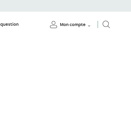
 question
Mon compte