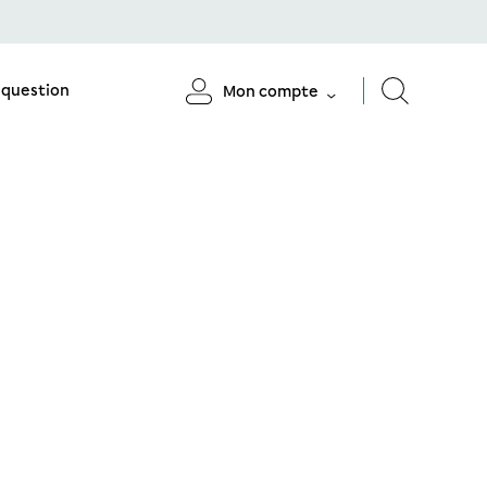
 question
Mon compte