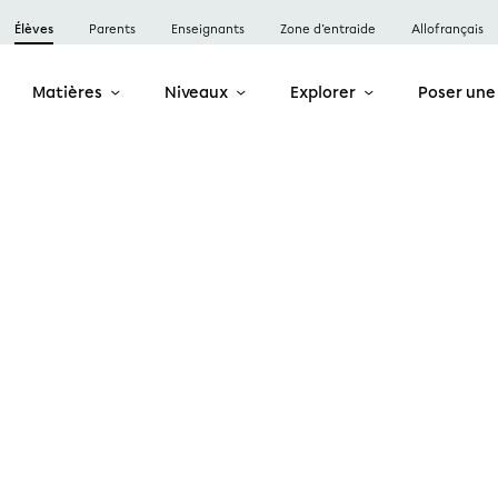
Élèves
Parents
Enseignants
Zone d’entraide
Allofrançais
Matières
Niveaux
Explorer
Poser une