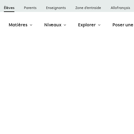
Élèves
Parents
Enseignants
Zone d’entraide
Allofrançais
Matières
Niveaux
Explorer
Poser une