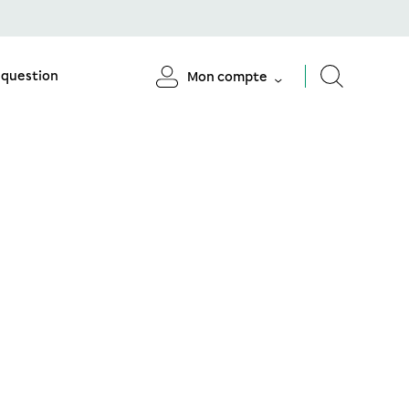
 question
Mon compte