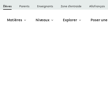
Élèves
Parents
Enseignants
Zone d’entraide
Allofrançais
Matières
Niveaux
Explorer
Poser une