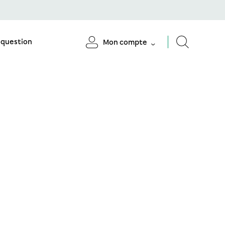
 question
Mon compte