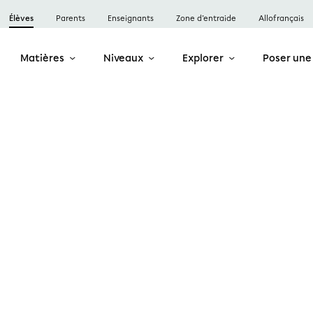
Élèves
Parents
Enseignants
Zone d’entraide
Allofrançais
Matières
Niveaux
Explorer
Poser une