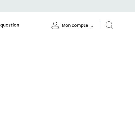
 question
Mon compte