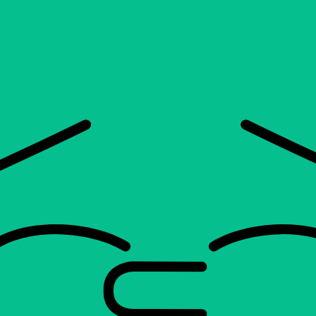
Élèves
Parents
Enseignants
Zone d’entraide
Allofrançais
Matières
Niveaux
Explorer
Poser une