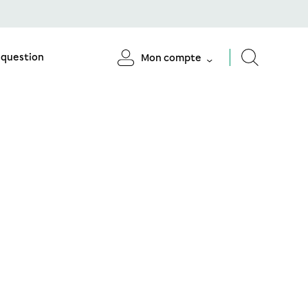
 question
Mon compte