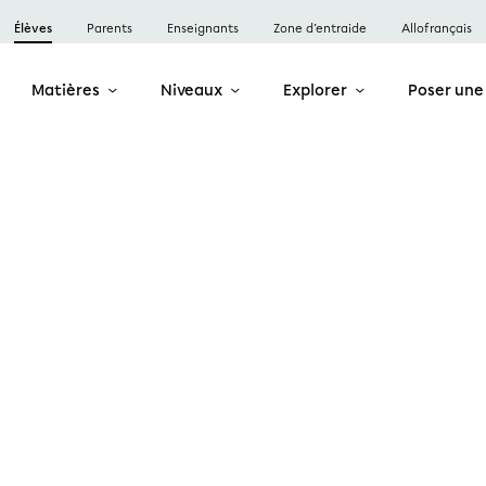
Élèves
Parents
Enseignants
Zone d’entraide
Allofrançais
Matières
Niveaux
Explorer
Poser une