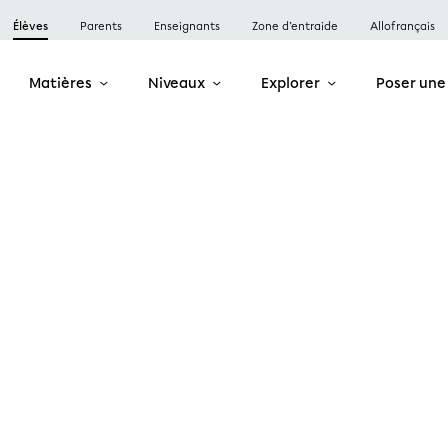
Élèves
Parents
Enseignants
Zone d’entraide
Allofrançais
Matières
Niveaux
Explorer
Poser une