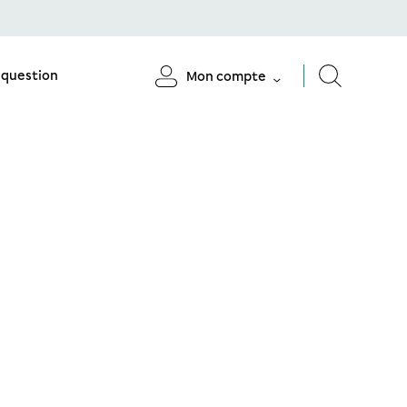
 question
Mon compte