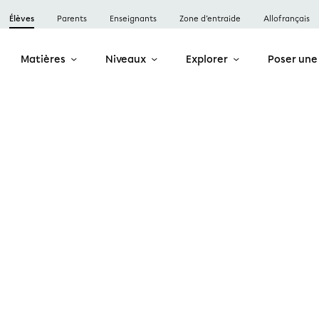
Élèves
Parents
Enseignants
Zone d’entraide
Allofrançais
Matières
Niveaux
Explorer
Poser une