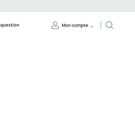
 question
Mon compte