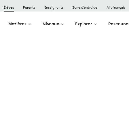
Élèves
Parents
Enseignants
Zone d’entraide
Allofrançais
Matières
Niveaux
Explorer
Poser une