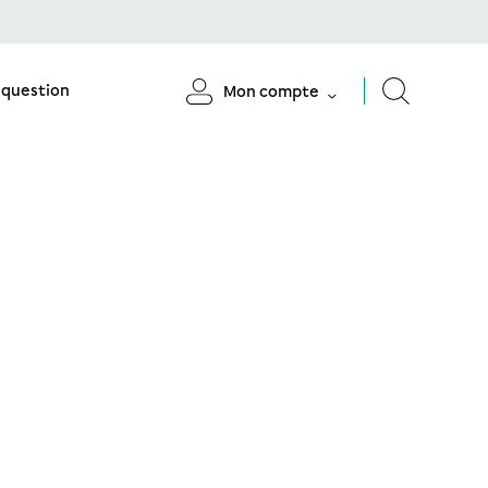
 question
Mon compte