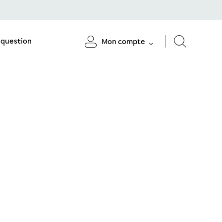
 question
Mon compte