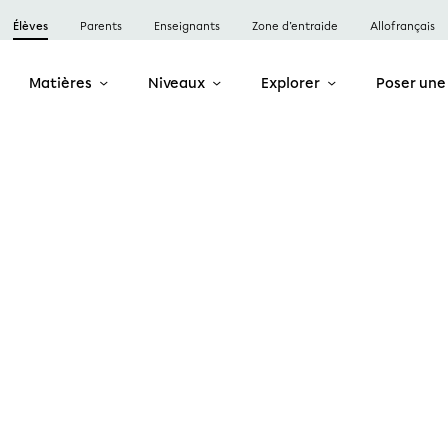
Élèves
Parents
Enseignants
Zone d’entraide
Allofrançais
Matières
Niveaux
Explorer
Poser une