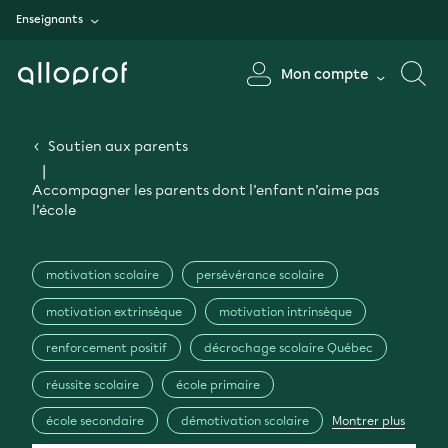
Enseignants
Mon compte
Soutien aux parents
Accompagner les parents dont l’enfant n’aime pas
l’école
motivation scolaire
persévérance scolaire
motivation extrinsèque
motivation intrinsèque
renforcement positif
décrochage scolaire Québec
réussite scolaire
école primaire
école secondaire
démotivation scolaire
Montrer plus