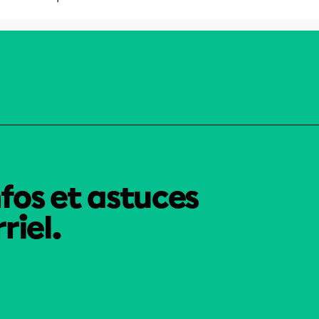
nfos et astuces
riel.