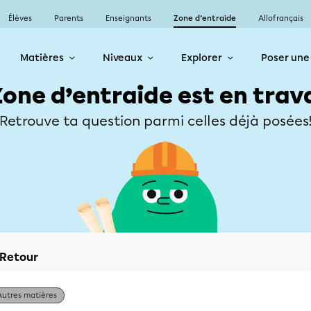
Élèves
Parents
Enseignants
Zone d’entraide
Allofrançais
Matières
Niveaux
Explorer
Poser une
Zone d’entraide est en trav
Retrouve ta question parmi celles déjà posées
Retour
Autres matières