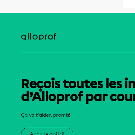
Reçois toutes les i
d’Alloprof par cour
Ça va t’aider, promis!
Abonne-toi ici!