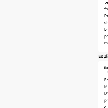
te
fa
l
ch
bi
pa
ma
Expl
Ex
11
B
Me
D'
pr
qu