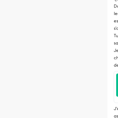
Da
le
es
s'
Tu
sa
Je
c
de
J'
as