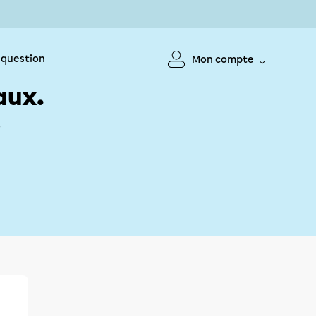
 question
Mon compte
aux.
!