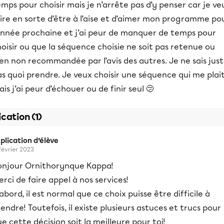
mps pour choisir mais je n’arrête pas d’y penser car je ve
ire en sorte d’être à l’aise et d’aimer mon programme po
’année prochaine et j’ai peur de manquer de temps pour
oisir ou que la séquence choisie ne soit pas retenue ou
en non recommandée par l’avis des autres. Je ne sais jus
s quoi prendre. Je veux choisir une séquence qui me plai
is j’ai peur d’échouer ou de finir seul 🫤
ication (1)
plication d’élève
 février 2023
onjour Ornithorynque Kappa!
rci de faire appel à nos services!
abord, il est normal que ce choix puisse être difficile à
endre! Toutefois, il existe plusieurs astuces et trucs pour
e cette décision soit la meilleure pour toi!