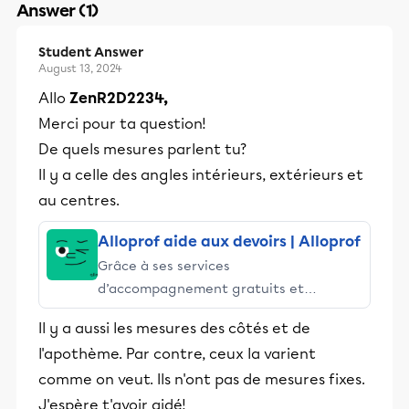
Answer (1)
Student Answer
August 13, 2024
Allo
ZenR2D2234,
Merci pour ta question!
De quels mesures parlent tu?
Il y a celle des angles intérieurs, extérieurs et
au centres.
Alloprof aide aux devoirs | Alloprof
Grâce à ses services
d’accompagnement gratuits et
stimulants, Alloprof engage les élèves
Il y a aussi les mesures des côtés et de
et leurs parents dans la réussite
l'apothème. Par contre, ceux la varient
éducative.
comme on veut. Ils n'ont pas de mesures fixes.
J'espère t'avoir aidé!