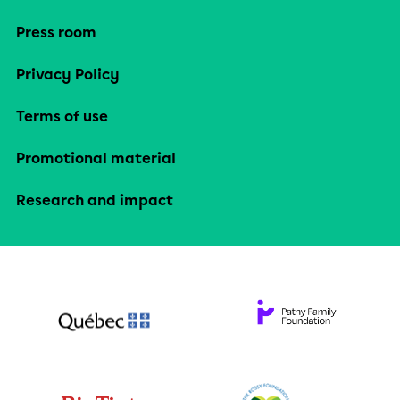
Press room
Privacy Policy
Terms of use
Promotional material
Research and impact