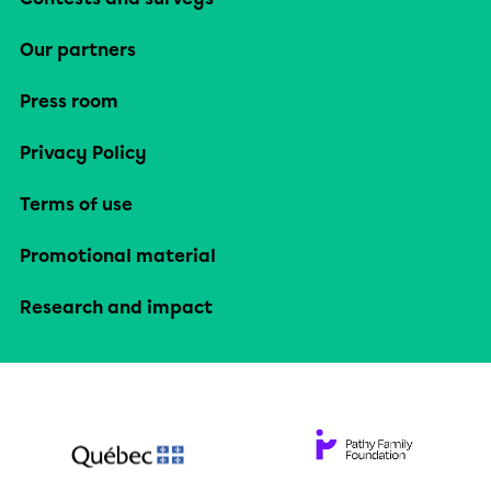
Our partners
Press room
Privacy Policy
Terms of use
Promotional material
Research and impact