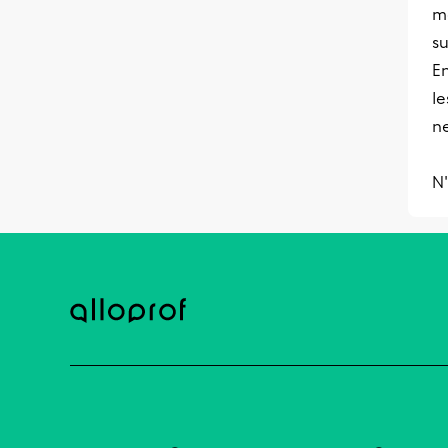
mo
s
En
le
ne
N'