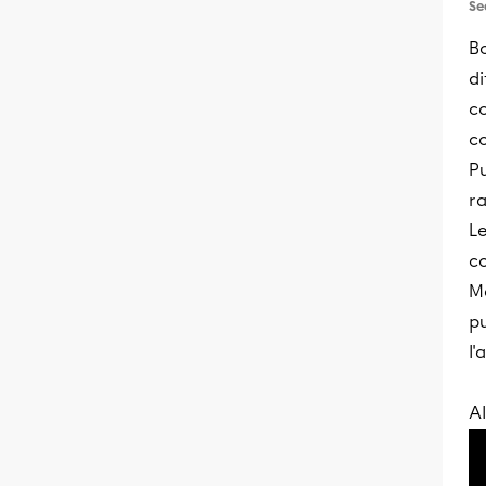
Se
B
di
co
co
Pu
r
Le
co
Ma
pu
l'
Al