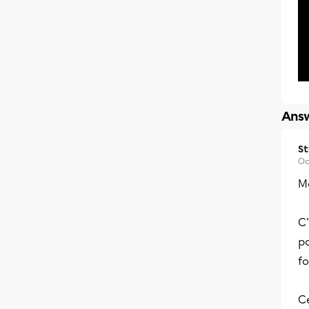
Answ
S
Oc
Me
C'
po
fo
C