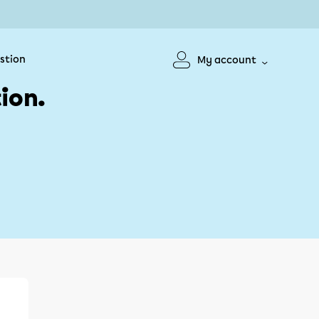
stion
My account
ion.