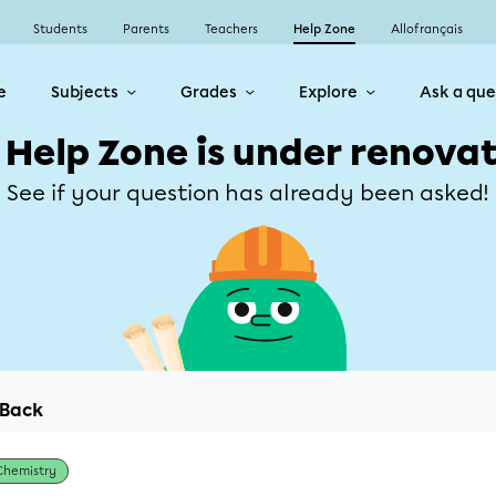
Students
Parents
Teachers
Help Zone
Allofrançais
e
Subjects
Grades
Explore
Ask a que
 Help Zone is under renovat
See if your question has already been asked!
Back
Chemistry