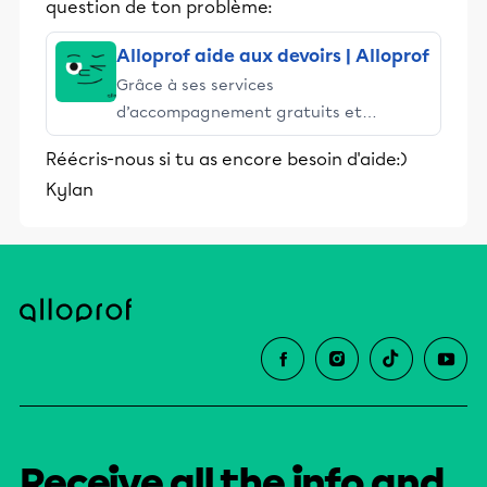
question de ton problème:
Alloprof aide aux devoirs | Alloprof
Grâce à ses services
d’accompagnement gratuits et
stimulants, Alloprof engage les élèves
Réécris-nous si tu as encore besoin d'aide:)
et leurs parents dans la réussite
Kylan
éducative.
Receive all the info and