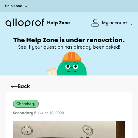
Help Zone
Help Zone
My account
The Help Zone is under renovation.
See if your question has already been asked!
Back
Chemistry
Secondary 5
• June 13, 2023