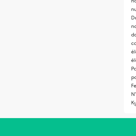
n
n
D
n
d
c
é
é
Pa
p
Fe
N'
K