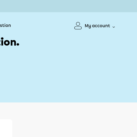
stion
My account
ion.