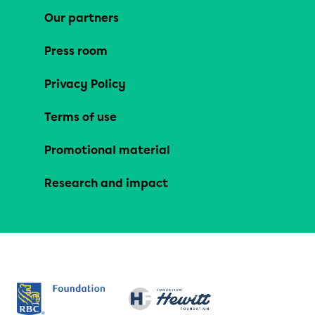
Our partners
Press room
Privacy Policy
Terms of use
Promotional material
Research and impact