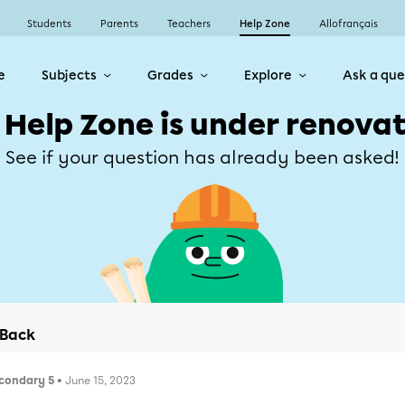
Students
Parents
Teachers
Help Zone
Allofrançais
e
Subjects
Grades
Explore
Ask a que
 Help Zone is under renovat
See if your question has already been asked!
Back
condary 5
• June 15, 2023