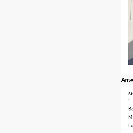
Answ
S
Ju
B
Me
L