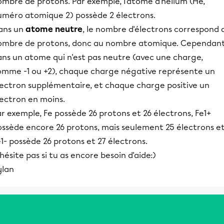
ombre de protons. Par exemple, l'atome d'helium (He,
uméro atomique 2) possède 2 électrons.
ans un
atome neutre
, le nombre d'électrons correspond 
ombre de protons, donc au nombre atomique. Cependant
ans un atome qui n'est pas neutre (avec une charge,
omme -1 ou +2), chaque charge négative représente un
lectron supplémentaire, et chaque charge positive un
lectron en moins.
r exemple, Fe possède 26 protons et 26 électrons, Fe1+
ossède encore 26 protons, mais seulement 25 électrons e
1- possède 26 protons et 27 électrons.
hésite pas si tu as encore besoin d'aide:)
ylan