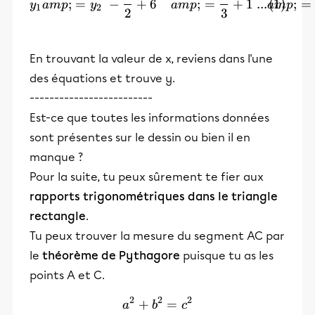
\begin{align} y_1 &amp;= 
;
=
−
+
6
;
=
+
1
...
;
=
y
am
p
y
am
p
am
p
1
2
2
3
En trouvant la valeur de x, reviens dans l'une
des équations et trouve y.
-------------------------
Est-ce que toutes les informations données
sont présentes sur le dessin ou bien il en
manque ?
Pour la suite, tu peux sûrement te fier aux
rapports trigonométriques dans le triangle
rectangle
.
Tu peux trouver la mesure du segment AC par
le
théorème de Pythagore
puisque tu as les
points A et C.
2
2
2
+
a^2 + b^2=c^2
=
a
b
c