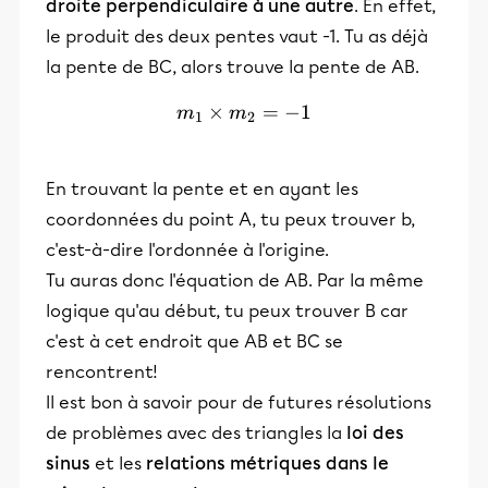
droite perpendiculaire à une autre
. En effet,
le produit des deux pentes vaut -1. Tu as déjà
la pente de BC, alors trouve la pente de AB.
×
m_{1}\times m_{2} = -1
=
−
1
m
m
1
2
En trouvant la pente et en ayant les
coordonnées du point A, tu peux trouver b,
c'est-à-dire l'ordonnée à l'origine.
Tu auras donc l'équation de AB. Par la même
logique qu'au début, tu peux trouver B car
c'est à cet endroit que AB et BC se
rencontrent!
Il est bon à savoir pour de futures résolutions
de problèmes avec des triangles la
loi des
sinus
et les
relations métriques dans le