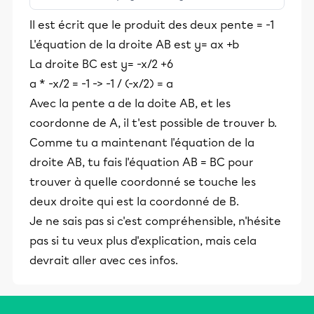
stimulants, Alloprof engage les élèves
Il est écrit que le produit des deux pente = -1
et leurs parents dans la réussite
L'équation de la droite AB est y= ax +b
éducative.
La droite BC est y= -x/2 +6
a * -x/2 = -1 -> -1 / (-x/2) = a
Avec la pente a de la doite AB, et les
coordonne de A, il t'est possible de trouver b.
Comme tu a maintenant l'équation de la
droite AB, tu fais l'équation AB = BC pour
trouver à quelle coordonné se touche les
deux droite qui est la coordonné de B.
Je ne sais pas si c'est compréhensible, n'hésite
pas si tu veux plus d'explication, mais cela
devrait aller avec ces infos.