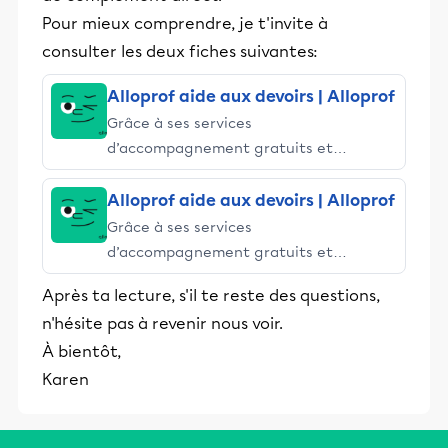
Pour mieux comprendre, je t'invite à
consulter les deux fiches suivantes:
Alloprof aide aux devoirs | Alloprof
Grâce à ses services
d’accompagnement gratuits et
stimulants, Alloprof engage les élèves
et leurs parents dans la réussite
Alloprof aide aux devoirs | Alloprof
éducative.
Grâce à ses services
d’accompagnement gratuits et
stimulants, Alloprof engage les élèves
Après ta lecture, s'il te reste des questions,
et leurs parents dans la réussite
n'hésite pas à revenir nous voir.
éducative.
À bientôt,
Karen