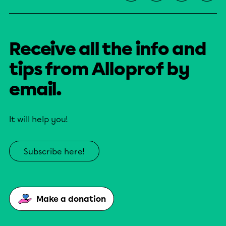
Receive all the info and
tips from Alloprof by
email.
It will help you!
Subscribe here!
Make a donation