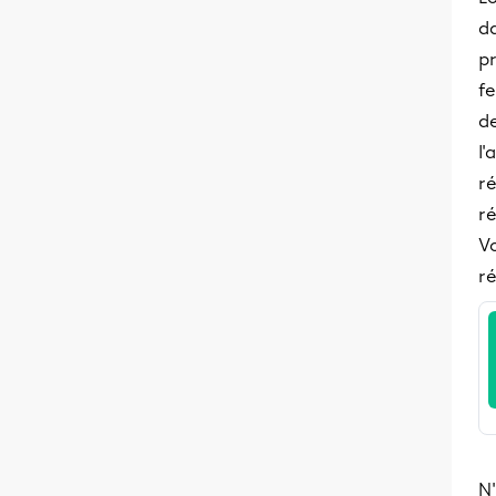
da
pr
fe
de
l
ré
ré
Vo
ré
N'