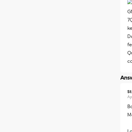
Da
f
Q
c
Answ
S
Ap
Bo
Me
Lo