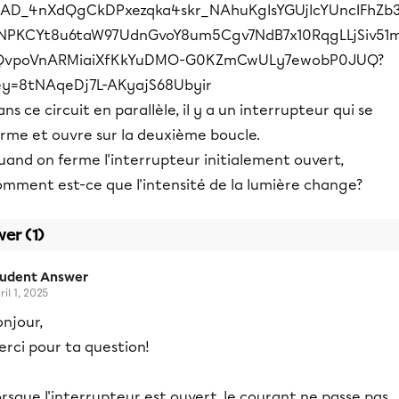
ns ce circuit en parallèle, il y a un interrupteur qui se
erme et ouvre sur la deuxième boucle.
uand on ferme l'interrupteur initialement ouvert,
omment est-ce que l'intensité de la lumière change?
er (1)
tudent Answer
ril 1, 2025
njour,
rci pour ta question!
rsque l'interrupteur est ouvert, le courant ne passe pas