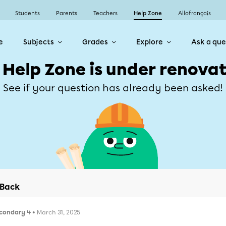
Students
Parents
Teachers
Help Zone
Allofrançais
e
Subjects
Grades
Explore
Ask a que
 Help Zone is under renovat
See if your question has already been asked!
Back
condary 4
• March 31, 2025