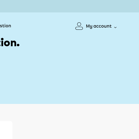
stion
My account
ion.