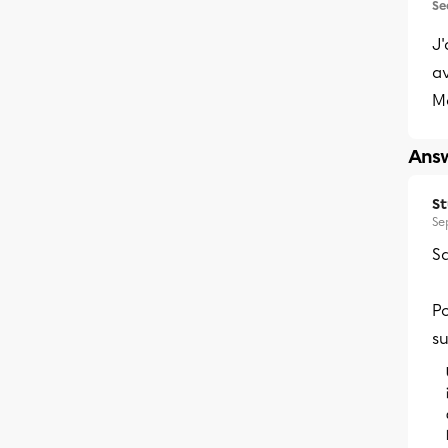
Se
J
av
M
Answ
S
Se
Sa
Po
su