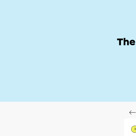
Help Zone
Hom
The