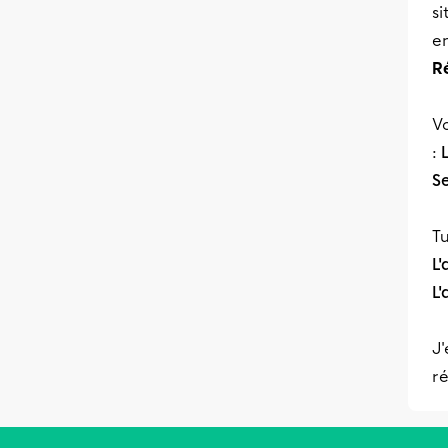
si
en
R
Vo
:
S
Tu
L
L
J'
ré