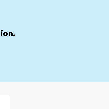
stion
My account
ion.