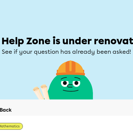
Students
Parents
Teachers
Help Zone
Allofrançais
e
Subjects
Grades
Explore
Ask a que
 Help Zone is under renovat
See if your question has already been asked!
Back
Mathematics