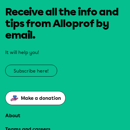
Receive all the info and
tips from Alloprof by
email.
It will help you!
Subscribe here!
Make a donation
About
Teams and careers