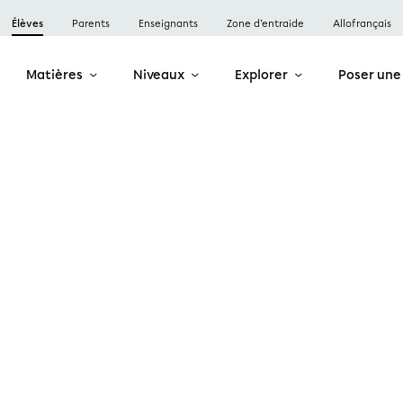
Élèves
Parents
Enseignants
Zone d’entraide
Allofrançais
Matières
Niveaux
Explorer
Poser une