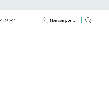
 question
Mon compte