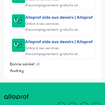
d’accompagnement gratuits et
stimulants, Alloprof engage les élèves
et leurs parents dans la réussite
Alloprof aide aux devoirs | Alloprof
éducative.
Grâce à ses services
d’accompagnement gratuits et
stimulants, Alloprof engage les élèves
et leurs parents dans la réussite
Alloprof aide aux devoirs | Alloprof
éducative.
Grâce à ses services
d’accompagnement gratuits et
stimulants, Alloprof engage les élèves
Bonne soirée! :-)
et leurs parents dans la réussite
Audrey
éducative.