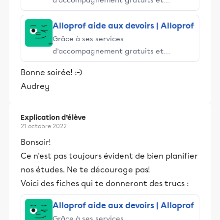
d’accompagnement gratuits et
stimulants, Alloprof engage les élèves
et leurs parents dans la réussite
Alloprof aide aux devoirs | Alloprof
éducative.
Grâce à ses services
d’accompagnement gratuits et
stimulants, Alloprof engage les élèves
Bonne soirée! :-)
et leurs parents dans la réussite
Audrey
éducative.
Explication d’élève
21 octobre 2022
Bonsoir!
Ce n'est pas toujours évident de bien planifier
nos études. Ne te décourage pas!
Voici des fiches qui te donneront des trucs :
Alloprof aide aux devoirs | Alloprof
Grâce à ses services