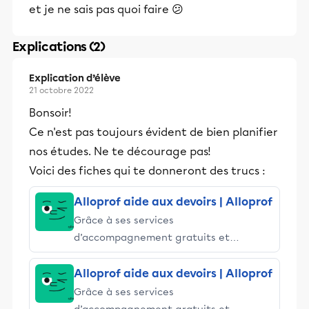
et je ne sais pas quoi faire 😕
Explications (2)
Explication d’élève
21 octobre 2022
Bonsoir!
Ce n'est pas toujours évident de bien planifier
nos études. Ne te décourage pas!
Voici des fiches qui te donneront des trucs :
Alloprof aide aux devoirs | Alloprof
Grâce à ses services
d’accompagnement gratuits et
stimulants, Alloprof engage les élèves
et leurs parents dans la réussite
Alloprof aide aux devoirs | Alloprof
éducative.
Grâce à ses services