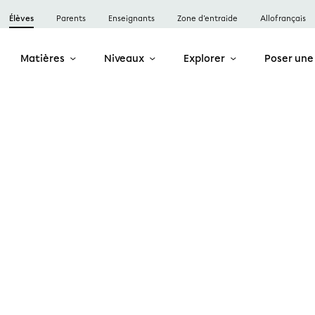
Élèves
Parents
Enseignants
Zone d’entraide
Allofrançais
Matières
Niveaux
Explorer
Poser une