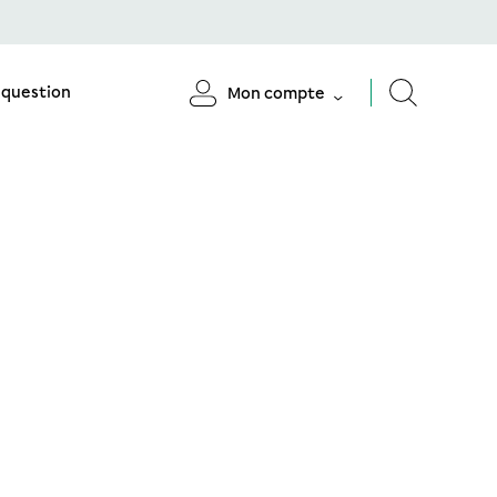
 question
Mon compte