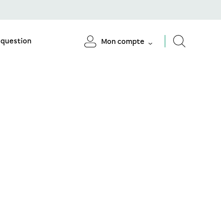
 question
Mon compte