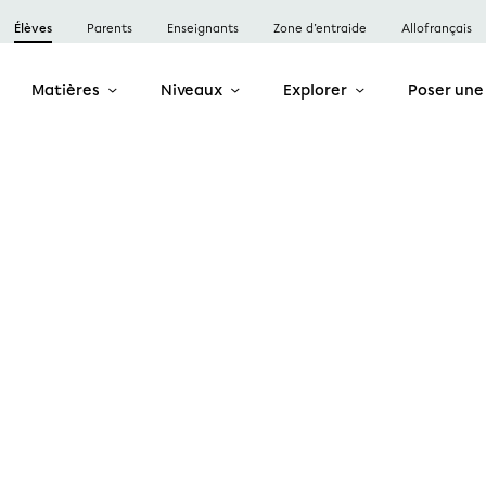
Élèves
Parents
Enseignants
Zone d’entraide
Allofrançais
Matières
Niveaux
Explorer
Poser une