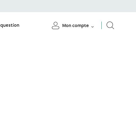
 question
Mon compte