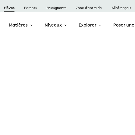
Élèves
Parents
Enseignants
Zone d’entraide
Allofrançais
Matières
Niveaux
Explorer
Poser une