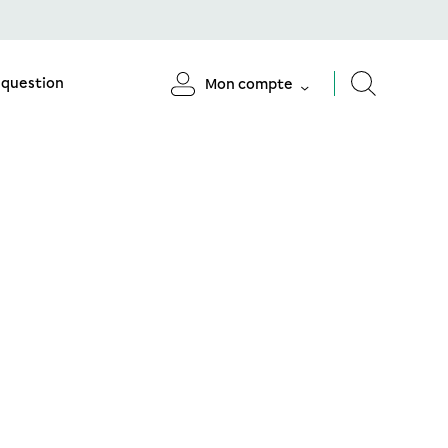
 question
Mon compte