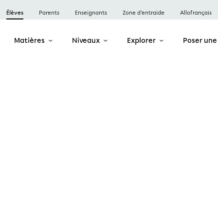
Élèves
Parents
Enseignants
Zone d’entraide
Allofrançais
Matières
Niveaux
Explorer
Poser une